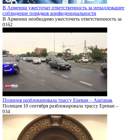
В Армении ужесточат ответственность за ненадлежащее
соблюдение порядков конфиденциальности
В Армении необходимо ужесточить ответственность за
0
162
Полиция разблокировала трассу Ереван – Аштарак
Полиция 10 сентября разблокировала трассу Ереван –
0
34