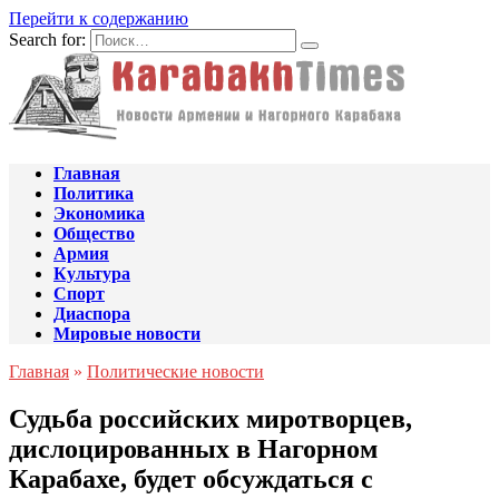
Перейти к содержанию
Search for:
Главная
Политика
Экономика
Общество
Армия
Культура
Спорт
Диаспора
Мировые новости
Главная
»
Политические новости
Судьба российских миротворцев,
дислоцированных в Нагорном
Карабахе, будет обсуждаться с