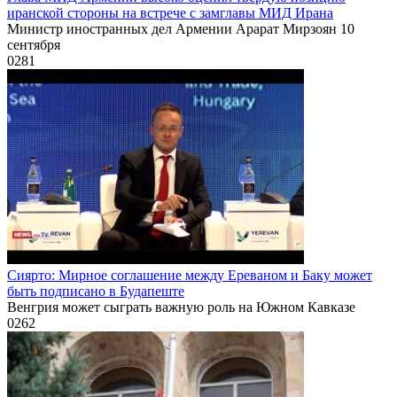
иранской стороны на встрече с замглавы МИД Ирана
Министр иностранных дел Армении Арарат Мирзоян 10
сентября
0
281
Сиярто: Мирное соглашение между Ереваном и Баку может
быть подписано в Будапеште
Венгрия может сыграть важную роль на Южном Кавказе
0
262