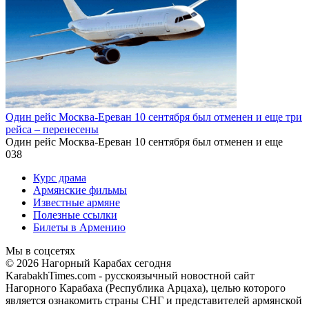
Один рейс Москва-Ереван 10 сентября был отменен и еще три
рейса – перенесены
Один рейс Москва-Ереван 10 сентября был отменен и еще
0
38
Курс драма
Армянские фильмы
Известные армяне
Полезные ссылки
Билеты в Армению
Мы в соцсетях
© 2026 Нагорный Карабах сегодня
KarabakhTimes.com - русскоязычный новостной сайт
Нагорного Карабаха (Республика Арцаха), целью которого
является ознакомить страны СНГ и представителей армянской