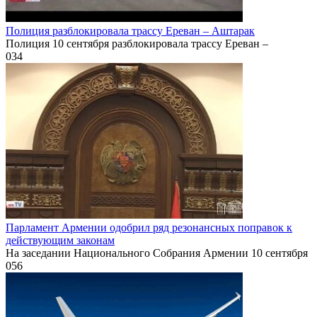
Полиция разблокировала трассу Ереван – Аштарак
Полиция 10 сентября разблокировала трассу Ереван –
0
34
Парламент Армении одобрил ряд резонансных поправок к
действующим законам
На заседании Национального Собрания Армении 10 сентября
0
56