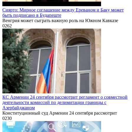
Сиярто: Мирное соглашение между Ереваном и Баку может
быть подписано в Будапеште
Венгрия может сыграть важную роль на Южном Кавказе
0
262
КС Армении 24 сентября рассмотрит регламент о совместной
деятельности комиссий по делимитации границы с
Азербайджаном
Конституционный суд Армении 24 сентября рассмотрит
0
230