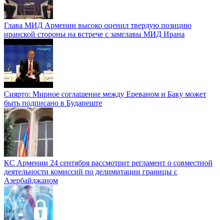
Глава МИД Армении высоко оценил твердую позицию
иранской стороны на встрече с замглавы МИД Ирана
Сиярто: Мирное соглашение между Ереваном и Баку может
быть подписано в Будапеште
КС Армении 24 сентября рассмотрит регламент о совместной
деятельности комиссий по делимитации границы с
Азербайджаном