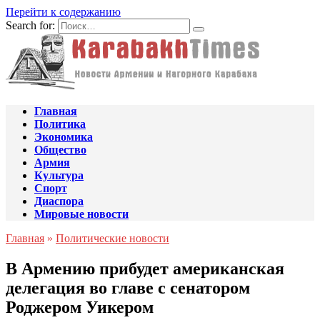
Перейти к содержанию
Search for:
Главная
Политика
Экономика
Общество
Армия
Культура
Спорт
Диаспора
Мировые новости
Главная
»
Политические новости
В Армению прибудет американская
делегация во главе с сенатором
Роджером Уикером