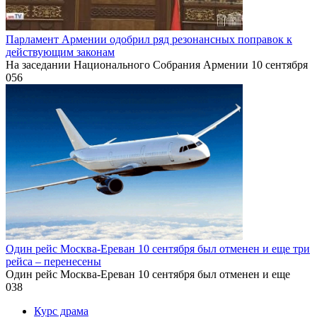
Парламент Армении одобрил ряд резонансных поправок к
действующим законам
На заседании Национального Собрания Армении 10 сентября
0
56
Один рейс Москва-Ереван 10 сентября был отменен и еще три
рейса – перенесены
Один рейс Москва-Ереван 10 сентября был отменен и еще
0
38
Курс драма