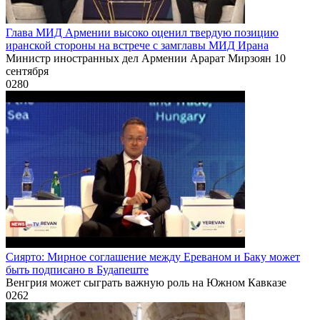
Глава МИД Армении высоко оценил твердую позицию
иранской стороны на встрече с замглавы МИД Ирана
Министр иностранных дел Армении Арарат Мирзоян 10
сентября
0
280
Сиярто: Мирное соглашение между Ереваном и Баку может
быть подписано в Будапеште
Венгрия может сыграть важную роль на Южном Кавказе
0
262