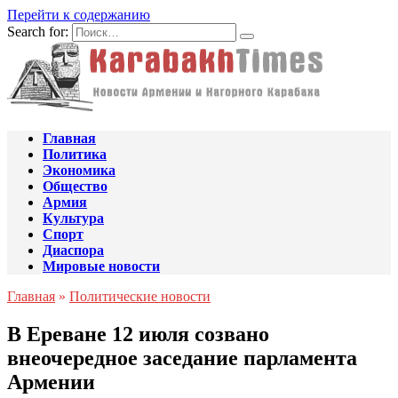
Перейти к содержанию
Search for:
Главная
Политика
Экономика
Общество
Армия
Культура
Спорт
Диаспора
Мировые новости
Главная
»
Политические новости
В Ереване 12 июля созвано
внеочередное заседание парламента
Армении