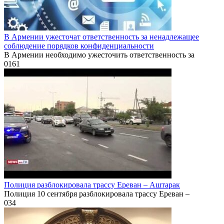
В Армении ужесточат ответственность за ненадлежащее
соблюдение порядков конфиденциальности
В Армении необходимо ужесточить ответственность за
0
161
Полиция разблокировала трассу Ереван – Аштарак
Полиция 10 сентября разблокировала трассу Ереван –
0
34