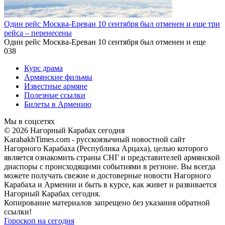
Один рейс Москва-Ереван 10 сентября был отменен и еще три
рейса – перенесены
Один рейс Москва-Ереван 10 сентября был отменен и еще
0
38
Курс драма
Армянские фильмы
Известные армяне
Полезные ссылки
Билеты в Армению
Мы в соцсетях
© 2026 Нагорный Карабах сегодня
KarabakhTimes.com - русскоязычный новостной сайт
Нагорного Карабаха (Республика Арцаха), целью которого
является ознакомить страны СНГ и представителей армянской
диаспоры с происходящими событиями в регионе. Вы всегда
можете получать свежие и достоверные новости Нагорного
Карабаха и Армении и быть в курсе, как живет и развивается
Нагорный Карабах сегодня.
Копирование материалов запрещено без указания обратной
ссылки!
Гороскоп на сегодня