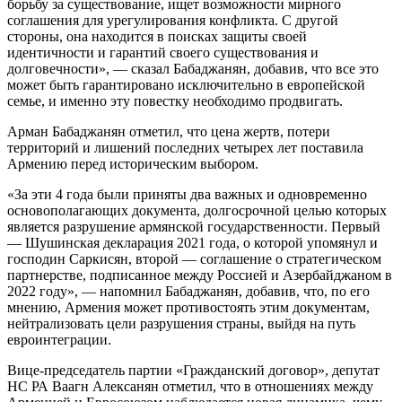
борьбу за существование, ищет возможности мирного
соглашения для урегулирования конфликта. С другой
стороны, она находится в поисках защиты своей
идентичности и гарантий своего существования и
долговечности», — сказал Бабаджанян, добавив, что все это
может быть гарантировано исключительно в европейской
семье, и именно эту повестку необходимо продвигать.
Арман Бабаджанян отметил, что цена жертв, потери
территорий и лишений последних четырех лет поставила
Армению перед историческим выбором.
«За эти 4 года были приняты два важных и одновременно
основополагающих документа, долгосрочной целью которых
является разрушение армянской государственности. Первый
— Шушинская декларация 2021 года, о которой упомянул и
господин Саркисян, второй — соглашение о стратегическом
партнерстве, подписанное между Россией и Азербайджаном в
2022 году», — напомнил Бабаджанян, добавив, что, по его
мнению, Армения может противостоять этим документам,
нейтрализовать цели разрушения страны, выйдя на путь
евроинтеграции.
Вице-председатель партии «Гражданский договор», депутат
НС РА Ваагн Алексанян отметил, что в отношениях между