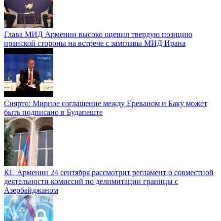
Глава МИД Армении высоко оценил твердую позицию
иранской стороны на встрече с замглавы МИД Ирана
Сиярто: Мирное соглашение между Ереваном и Баку может
быть подписано в Будапеште
КС Армении 24 сентября рассмотрит регламент о совместной
деятельности комиссий по делимитации границы с
Азербайджаном