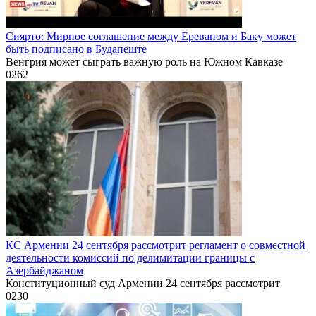
Сиярто: Мирное соглашение между Ереваном и Баку может
быть подписано в Будапеште
Венгрия может сыграть важную роль на Южном Кавказе
0
262
КС Армении 24 сентября рассмотрит регламент о совместной
деятельности комиссий по делимитации границы с
Азербайджаном
Конституционный суд Армении 24 сентября рассмотрит
0
230