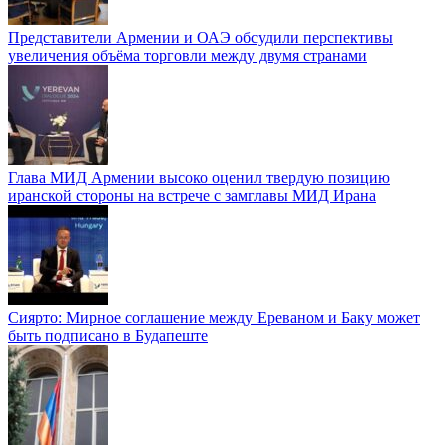
Представители Армении и ОАЭ обсудили перспективы
увеличения объёма торговли между двумя странами
Глава МИД Армении высоко оценил твердую позицию
иранской стороны на встрече с замглавы МИД Ирана
Сиярто: Мирное соглашение между Ереваном и Баку может
быть подписано в Будапеште