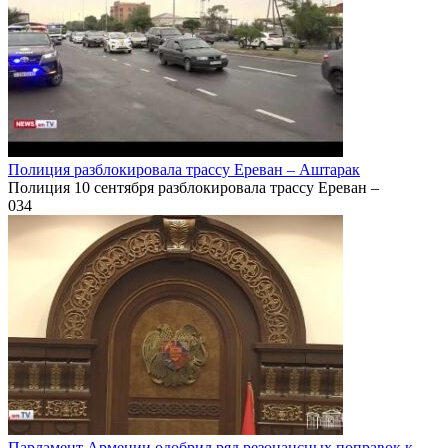
Полиция разблокировала трассу Ереван – Аштарак
Полиция 10 сентября разблокировала трассу Ереван –
0
34
Парламент Армении одобрил ряд резонансных поправок к