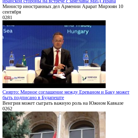
иранской стороны на встрече с замглавы МИД Ирана
Министр иностранных дел Армении Арарат Мирзоян 10
сентября
0
281
Сиярто: Мирное соглашение между Ереваном и Баку может
быть подписано в Будапеште
Венгрия может сыграть важную роль на Южном Кавказе
0
262