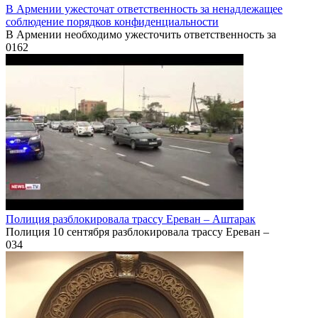
В Армении ужесточат ответственность за ненадлежащее
соблюдение порядков конфиденциальности
В Армении необходимо ужесточить ответственность за
0
162
Полиция разблокировала трассу Ереван – Аштарак
Полиция 10 сентября разблокировала трассу Ереван –
0
34