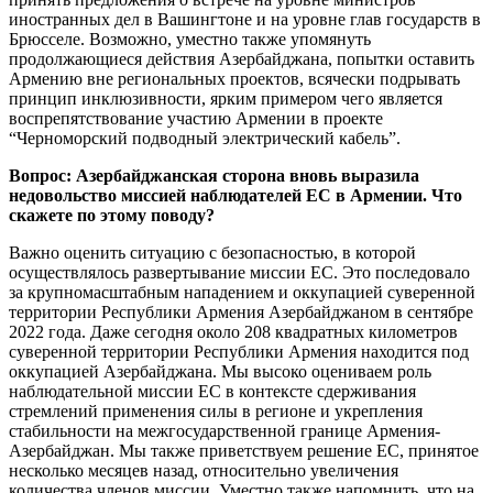
иностранных дел в Вашингтоне и на уровне глав государств в
Брюсселе. Возможно, уместно также упомянуть
продолжающиеся действия Азербайджана, попытки оставить
Армению вне региональных проектов, всячески подрывать
принцип инклюзивности, ярким примером чего является
воспрепятствование участию Армении в проекте
“Черноморский подводный электрический кабель”.
Вопрос: Азербайджанская сторона вновь выразила
недовольство миссией наблюдателей ЕС в Армении. Что
скажете по этому поводу?
Важно оценить ситуацию с безопасностью, в которой
осуществлялось развертывание миссии ЕС. Это последовало
за крупномасштабным нападением и оккупацией суверенной
территории Республики Армения Азербайджаном в сентябре
2022 года. Даже сегодня около 208 квадратных километров
суверенной территории Республики Армения находится под
оккупацией Азербайджана. Мы высоко оцениваем роль
наблюдательной миссии ЕС в контексте сдерживания
стремлений применения силы в регионе и укрепления
стабильности на межгосударственной границе Армения-
Азербайджан. Мы также приветствуем решение ЕС, принятое
несколько месяцев назад, относительно увеличения
количества членов миссии. Уместно также напомнить, что на