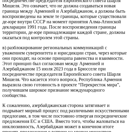
посредничестве председателя Европейского совета Шарля
Мишеля. Это означает, что не должна создаваться новая
граница между Арменией и Азербайджаном, а должны быть
воспроизведены на земле те границы, которые существовали
де-юре внутри СССР на момент принятия Алма-Атинской
декларации 1991 года. После воспроизведения границы
территории, де-юре принадлежащие каждой стране, должны
оказаться под контролем этой страны.
в) разблокирование региональных коммуникаций с
уважением суверенитета и юрисдикции стран, через которые
они проходят, на основе принципа равенства и взаимности.
Этот принцип был согласован между Арменией и
Азербайджаном 15 июля 2023 года в Брюсселе при
посредничестве председателя Европейского совета Шарля
Мишеля. Что касается этого вопроса, Республика Армения
выразила свою готовность в проекте “Перекресток мира”,
получившем широкое признание международного
сообщества.
К сожалению, азербайджанская сторона затягивает и
подрывает мирный процесс под различными искусственными
предлогами, в том числе постоянно отвергая посреднические
предложения ЕС и США. Вместо того, чтобы жаловаться на
инклюзивность, Азербайджан может в конечном итоге
принять предложения о встрече на уровне министров