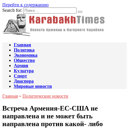
Перейти к содержанию
Search for:
Главная
Политика
Экономика
Общество
Армия
Культура
Спорт
Диаспора
Мировые новости
Главная
»
Политические новости
Встреча Армения-ЕС-США не
направлена ​​и не может быть
направлена ​​против какой- либо