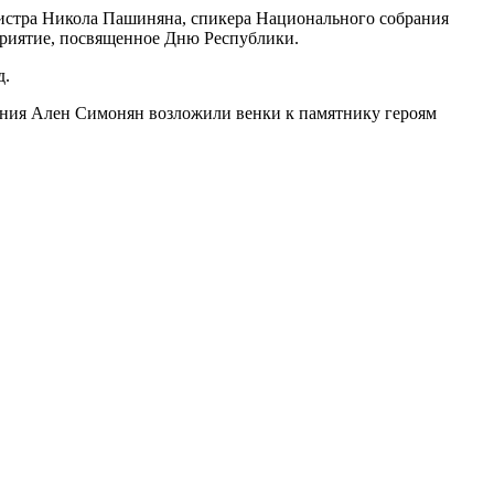
нистра Никола Пашиняна, спикера Национального собрания
приятие, посвященное Дню Республики.
д.
ания Ален Симонян возложили венки к памятнику героям