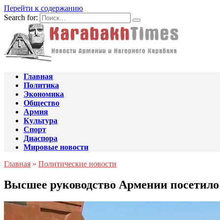
Перейти к содержанию
Search for:
Главная
Политика
Экономика
Общество
Армия
Культура
Спорт
Диаспора
Мировые новости
Главная
»
Политические новости
Высшее руководство Армении посетил