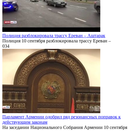
Полиция разблокировала трассу Ереван – Аштарак
Полиция 10 сентября разблокировала трассу Ереван –
0
34
Парламент Армении одобрил ряд резонансных поправок к
действующим законам
На заседании Национального Собрания Армении 10 сентября