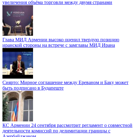
увеличения объёма торговли между двумя странами
Глава МИД Армении высоко оценил твердую позицию
иранской стороны на встрече с замглавы МИД Ирана
Сиярто: Мирное соглашение между Ереваном и Баку может
быть подписано в Будапеште
КС Армении 24 сентября рассмотрит регламент о совместной
деятельности комиссий по делимитации границы с
Азербайджаном