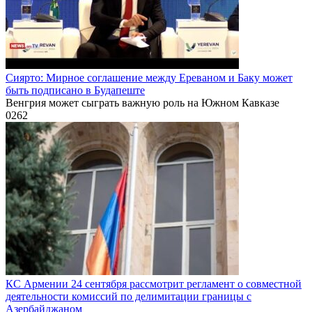
Сиярто: Мирное соглашение между Ереваном и Баку может
быть подписано в Будапеште
Венгрия может сыграть важную роль на Южном Кавказе
0
262
КС Армении 24 сентября рассмотрит регламент о совместной
деятельности комиссий по делимитации границы с
Азербайджаном