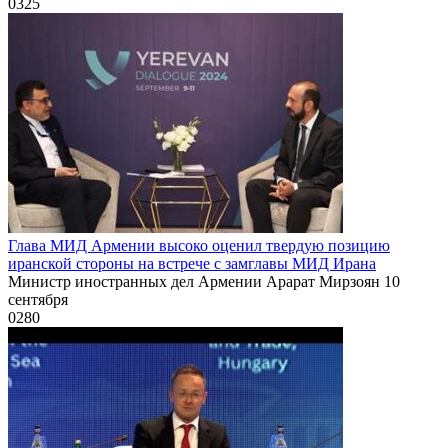
0
325
Глава МИД Армении высоко оценил твердую позицию
иранской стороны на встрече с замглавы МИД Ирана
Министр иностранных дел Армении Арарат Мирзоян 10
сентября
0
280