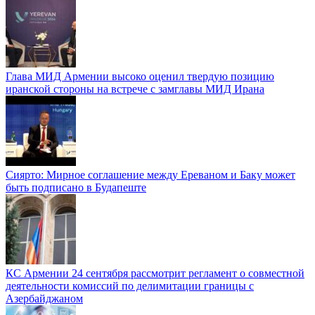
Глава МИД Армении высоко оценил твердую позицию
иранской стороны на встрече с замглавы МИД Ирана
Сиярто: Мирное соглашение между Ереваном и Баку может
быть подписано в Будапеште
КС Армении 24 сентября рассмотрит регламент о совместной
деятельности комиссий по делимитации границы с
Азербайджаном