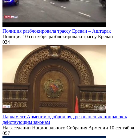
Полиция разблокировала трассу Ереван – Аштарак
Полиция 10 сентября разблокировала трассу Ереван –
0
34
Парламент Армении одобрил ряд резонансных поправок к
действующим законам
На заседании Национального Собрания Армении 10 сентября
0
57