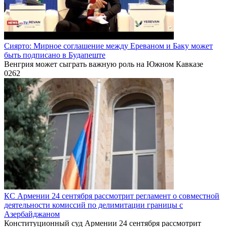
Сиярто: Мирное соглашение между Ереваном и Баку может
быть подписано в Будапеште
Венгрия может сыграть важную роль на Южном Кавказе
0
262
КС Армении 24 сентября рассмотрит регламент о совместной
деятельности комиссий по делимитации границы с
Азербайджаном
Конституционный суд Армении 24 сентября рассмотрит