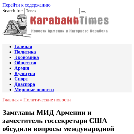
Перейти к содержанию
Search for:
Главная
Политика
Экономика
Общество
Армия
Культура
Спорт
Диаспора
Мировые новости
Главная
»
Политические новости
Замглавы МИД Армении и
заместитель госсекретаря США
обсудили вопросы международной