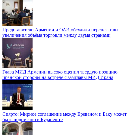
Представители Армении и ОАЭ обсудили перспективы
увеличения объёма торговли между двумя странами
Глава МИД Армении высоко оценил твердую позицию
иранской стороны на встрече с замглавы МИД Ирана
Сиярто: Мирное соглашение между Ереваном и Баку может
быть подписано в Будапеште