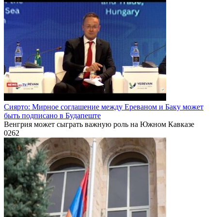
Сиярто: Мирное соглашение между Ереваном и Баку может
быть подписано в Будапеште
Венгрия может сыграть важную роль на Южном Кавказе
0
262