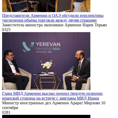
Представители Армении и ОАЭ обсудили перспективы
увеличения объёма торговли между двумя странами
Заместитель министра экономики Армении Нарек Терьян
0
325
Глава МИД Армении высоко оценил твердую позицию
иранской стороны на встрече с замглавы МИД Ирана
Министр иностранных дел Армении Арарат Мирзоян 10
сентября
0
281