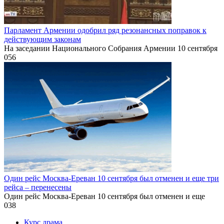
Парламент Армении одобрил ряд резонансных поправок к
действующим законам
На заседании Национального Собрания Армении 10 сентября
0
56
Один рейс Москва-Ереван 10 сентября был отменен и еще три
рейса – перенесены
Один рейс Москва-Ереван 10 сентября был отменен и еще
0
38
Курс драма