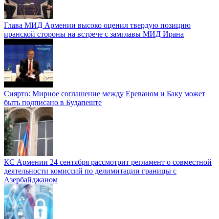
Глава МИД Армении высоко оценил твердую позицию
иранской стороны на встрече с замглавы МИД Ирана
Сиярто: Мирное соглашение между Ереваном и Баку может
быть подписано в Будапеште
КС Армении 24 сентября рассмотрит регламент о совместной
деятельности комиссий по делимитации границы с
Азербайджаном