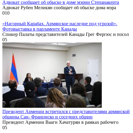
Адвокат сообщает об обыске в доме мэрии Степанакерта
Адвокат Рубен Меликян сообщает об обыске дома мэра
0
10
«Нагорный Карабах. Армянское наследие под угрозой».
Фотовыставка в парламенте Канады
Спикер Палаты представителей Канады Грег Фергюс и посол
0
5
Президент Армении встретился с представителями армянской
общины Сан- Франциско и соседних общин
Президент Армении Ваагн Хачатурян в рамках рабочего
0
5