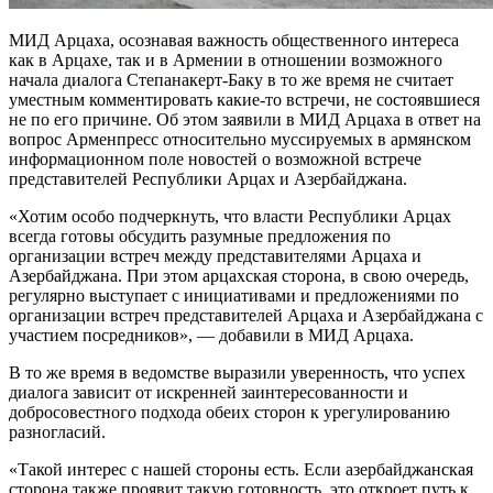
МИД Арцаха, осознавая важность общественного интереса
как в Арцахе, так и в Армении в отношении возможного
начала диалога Степанакерт-Баку в то же время не считает
уместным комментировать какие-то встречи, не состоявшиеся
не по его причине. Об этом заявили в МИД Арцаха в ответ на
вопрос Арменпресс относительно муссируемых в армянском
информационном поле новостей о возможной встрече
представителей Республики Арцах и Азербайджана.
«Хотим особо подчеркнуть, что власти Республики Арцах
всегда готовы обсудить разумные предложения по
организации встреч между представителями Арцаха и
Азербайджана. При этом арцахская сторона, в свою очередь,
регулярно выступает с инициативами и предложениями по
организации встреч представителей Арцаха и Азербайджана с
участием посредников», — добавили в МИД Арцаха.
В то же время в ведомстве выразили уверенность, что успех
диалога зависит от искренней заинтересованности и
добросовестного подхода обеих сторон к урегулированию
разногласий.
«Такой интерес с нашей стороны есть. Если азербайджанская
сторона также проявит такую ​​готовность, это откроет путь к