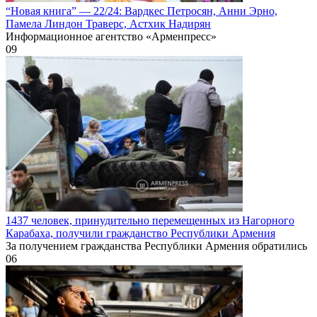
“Новая книга” — 22/24: Вардкес Петросян, Анни Эрно,
Памела Линдон Траверс, Астхик Надирян
Информационное агентство «Арменпресс»
0
9
1437 человек, принудительно перемещенных из Нагорного
Карабаха, получили гражданство Республики Армения
За получением гражданства Республики Армения обратились
0
6