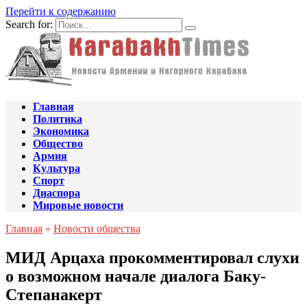
Перейти к содержанию
Search for:
Главная
Политика
Экономика
Общество
Армия
Культура
Спорт
Диаспора
Мировые новости
Главная
»
Новости общества
МИД Арцаха прокомментировал слухи
о возможном начале диалога Баку-
Степанакерт