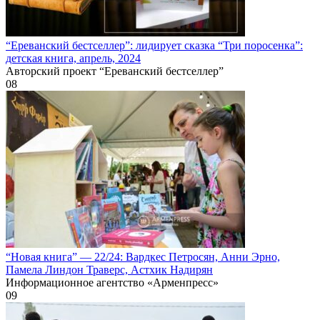
“Ереванский бестселлер”: лидирует сказка “Три поросенка”:
детская книга, апрель, 2024
Авторский проект “Ереванский бестселлер”
0
8
“Новая книга” — 22/24: Вардкес Петросян, Анни Эрно,
Памела Линдон Траверс, Астхик Надирян
Информационное агентство «Арменпресс»
0
9