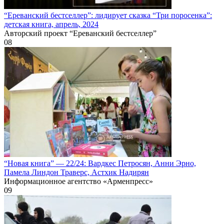
“Ереванский бестселлер”: лидирует сказка “Три поросенка”:
детская книга, апрель, 2024
Авторский проект “Ереванский бестселлер”
0
8
“Новая книга” — 22/24: Вардкес Петросян, Анни Эрно,
Памела Линдон Траверс, Астхик Надирян
Информационное агентство «Арменпресс»
0
9