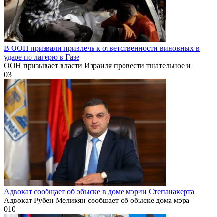
В ООН призвали привлечь к ответственности виновных в
ударе по лагерю в Газе
ООН призывает власти Израиля провести тщательное и
0
3
Адвокат сообщает об обыске в доме мэрии Степанакерта
Адвокат Рубен Меликян сообщает об обыске дома мэра
0
10