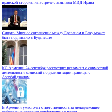
иранской стороны на встрече с замглавы МИД Ирана
Сиярто: Мирное соглашение между Ереваном и Баку может
быть подписано в Будапеште
КС Армении 24 сентября рассмотрит регламент о совместной
деятельности комиссий по делимитации границы с
Азербайджаном
В Армении ужесточат ответственность за ненадлежащее
соблюдение порядков конфиденциальности