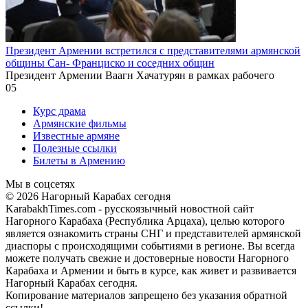
Президент Армении встретился с представителями армянской
общины Сан- Франциско и соседних общин
Президент Армении Ваагн Хачатурян в рамках рабочего
0
5
Курс драма
Армянские фильмы
Известные армяне
Полезные ссылки
Билеты в Армению
Мы в соцсетях
© 2026 Нагорный Карабах сегодня
KarabakhTimes.com - русскоязычный новостной сайт
Нагорного Карабаха (Республика Арцаха), целью которого
является ознакомить страны СНГ и представителей армянской
диаспоры с происходящими событиями в регионе. Вы всегда
можете получать свежие и достоверные новости Нагорного
Карабаха и Армении и быть в курсе, как живет и развивается
Нагорный Карабах сегодня.
Копирование материалов запрещено без указания обратной
ссылки!