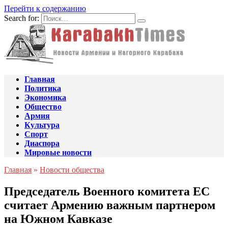
Перейти к содержанию
Search for:
Главная
Политика
Экономика
Общество
Армия
Культура
Спорт
Диаспора
Мировые новости
Главная
»
Новости общества
Председатель Военного комитета ЕС
считает Армению важным партнером
на Южном Кавказе