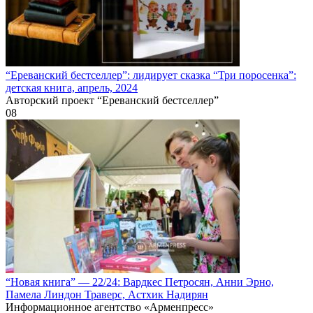
“Ереванский бестселлер”: лидирует сказка “Три поросенка”:
детская книга, апрель, 2024
Авторский проект “Ереванский бестселлер”
0
8
“Новая книга” — 22/24: Вардкес Петросян, Анни Эрно,
Памела Линдон Траверс, Астхик Надирян
Информационное агентство «Арменпресс»