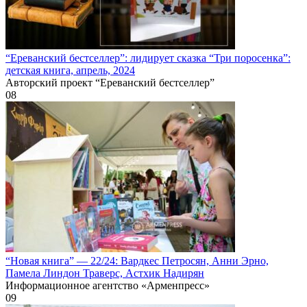
“Ереванский бестселлер”: лидирует сказка “Три поросенка”:
детская книга, апрель, 2024
Авторский проект “Ереванский бестселлер”
0
8
“Новая книга” — 22/24: Вардкес Петросян, Анни Эрно,
Памела Линдон Траверс, Астхик Надирян
Информационное агентство «Арменпресс»
0
9