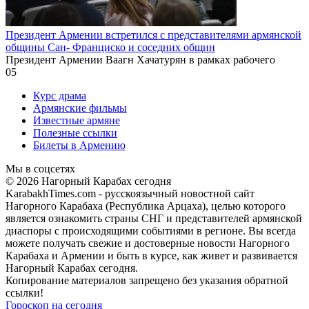
Президент Армении встретился с представителями армянской
общины Сан- Франциско и соседних общин
Президент Армении Ваагн Хачатурян в рамках рабочего
0
5
Курс драма
Армянские фильмы
Известные армяне
Полезные ссылки
Билеты в Армению
Мы в соцсетях
© 2026 Нагорный Карабах сегодня
KarabakhTimes.com - русскоязычный новостной сайт
Нагорного Карабаха (Республика Арцаха), целью которого
является ознакомить страны СНГ и представителей армянской
диаспоры с происходящими событиями в регионе. Вы всегда
можете получать свежие и достоверные новости Нагорного
Карабаха и Армении и быть в курсе, как живет и развивается
Нагорный Карабах сегодня.
Копирование материалов запрещено без указания обратной
ссылки!
Гороскоп на сегодня